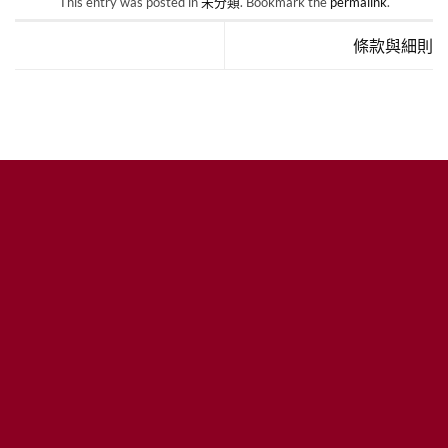
This entry was posted in
未分類
. Bookmark the
permalink
.
條款與細則