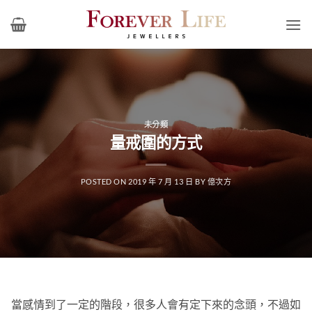
Skip
to
content
未分類
量戒圍的方式
POSTED ON
2019 年 7 月 13 日
BY
億次方
當感情到了一定的階段，很多人會有定下來的念頭，不過如