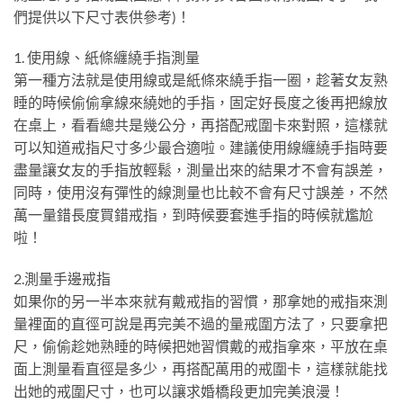
們提供以下尺寸表供參考)！
1. 使用線、紙條纏繞手指測量
第一種方法就是使用線或是紙條來繞手指一圈，趁著女友熟
睡的時候偷偷拿線來繞她的手指，固定好長度之後再把線放
在桌上，看看總共是幾公分，再搭配戒圍卡來對照，這樣就
可以知道戒指尺寸多少最合適啦。建議使用線纏繞手指時要
盡量讓女友的手指放輕鬆，測量出來的結果才不會有誤差，
同時，使用沒有彈性的線測量也比較不會有尺寸誤差，不然
萬一量錯長度買錯戒指，到時候要套進手指的時候就尷尬
啦！
2.測量手邊戒指
如果你的另一半本來就有戴戒指的習慣，那拿她的戒指來測
量裡面的直徑可說是再完美不過的量戒圍方法了，只要拿把
尺，偷偷趁她熟睡的時候把她習慣戴的戒指拿來，平放在桌
面上測量看直徑是多少，再搭配萬用的戒圍卡，這樣就能找
出她的戒圍尺寸，也可以讓求婚橋段更加完美浪漫！