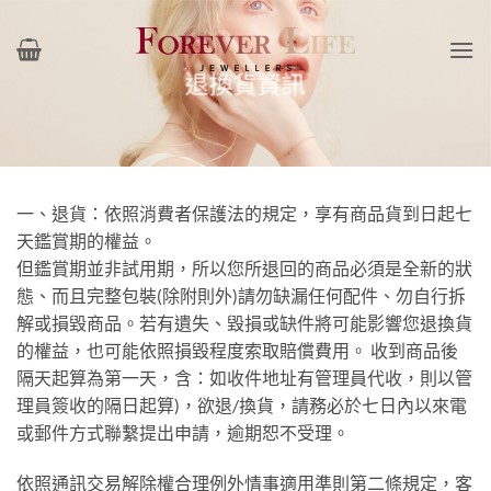
Skip
to
content
退換貨資訊
一、退貨：依照消費者保護法的規定，享有商品貨到日起七
天鑑賞期的權益。
但鑑賞期並非試用期，所以您所退回的商品必須是全新的狀
態、而且完整包裝(除附則外)請勿缺漏任何配件、勿自行拆
解或損毀商品。若有遺失、毀損或缺件將可能影響您退換貨
的權益，也可能依照損毀程度索取賠償費用。 收到商品後
隔天起算為第一天，含：如收件地址有管理員代收，則以管
理員簽收的隔日起算)，欲退/換貨，請務必於七日內以來電
或郵件方式聯繫提出申請，逾期恕不受理。
依照通訊交易解除權合理例外情事適用準則第二條規定，客