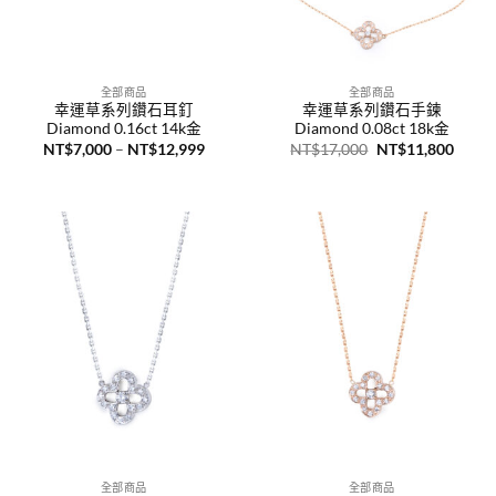
全部商品
全部商品
幸運草系列鑽石耳釘
幸運草系列鑽石手鍊
Diamond 0.16ct 14k金
Diamond 0.08ct 18k金
價
原
目
NT$
7,000
–
NT$
12,999
NT$
17,000
NT$
11,800
格
始
前
範
價
價
圍：
格：
格：
NT$7,000
NT$17,000。
NT$1
到
NT$12,999
全部商品
全部商品