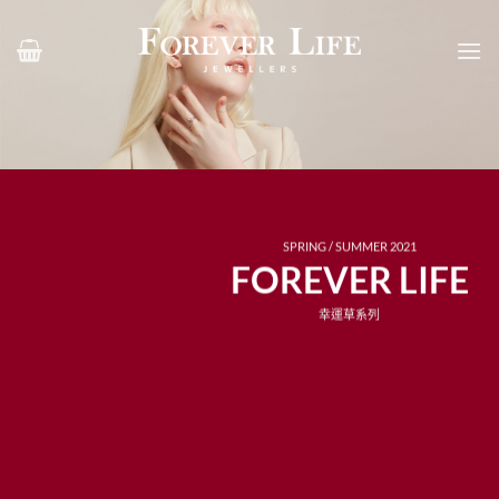
Skip
to
content
SPRING / SUMMER 2021
FOREVER LIFE
幸運草系列