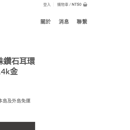
登入
購物車 /
NT$
0
關於
消息
聯繫
珠鑽石耳環
 14k金
灣本島及外島免運
 0.13ct 14k金 數量