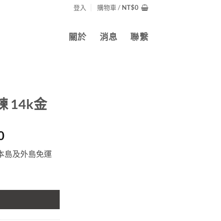
登入
購物車 /
NT$
0
關於
消息
聯繫
腳鍊 14k金
目
0
前
灣本島及外島免運
價
格：
800。
NT$7,800。