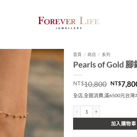
首頁
/
商店
/
系列
Pearls of Gold 
原
10,800
7,80
NT$
NT$
始
全店,全館消費,滿6500元台
價
格：
Pearls of Gold 腳鍊 14k金 數量
NT$10,
加入購物車