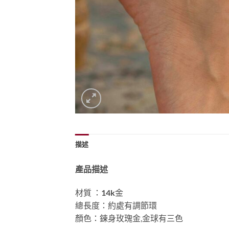
描述
產品描述
材質 ：
14k
金
總長度：約處有調節環
顏色：鍊身玫瑰金,金球有三色