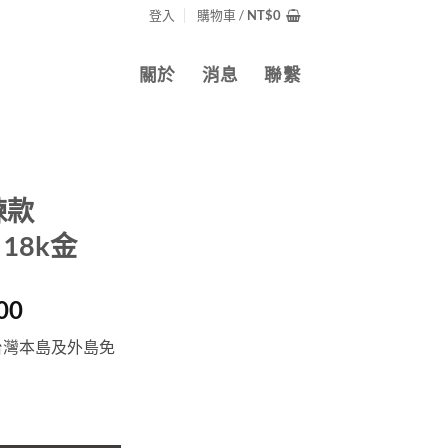
登入
購物車 /
NT$
0
關於
消息
聯繫
鍊款
t 18k金
目
00
前
台灣本島及外島免
價
格：
000。
NT$10,900。
8ct 18k金 數量