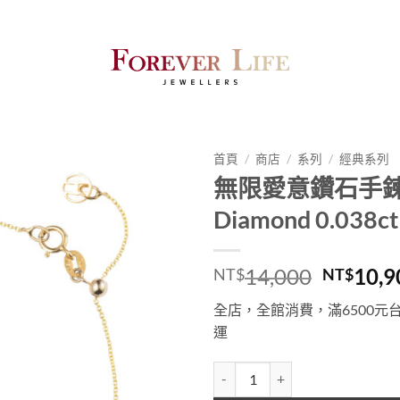
首頁
/
商店
/
系列
/
經典系列
無限愛意鑽石手
Diamond 0.038c
原
14,000
10,9
NT$
NT$
始
全店，全館消費，滿6500元
價
運
格：
NT$14,
無限愛意鑽石手鍊款 Diamond 0.03