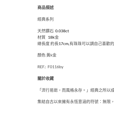
商品描述
經典系列
天然鑽石
0.038ct
材質
18k
金
總長度 約長
17cm,
有珠珠可以調自己喜歡
顏色 黃k金
REF.: F0116by
關於收藏
「流行易逝，而風格永存。」經典之所以
集結自古以來擁有永恆意涵的符號：無限