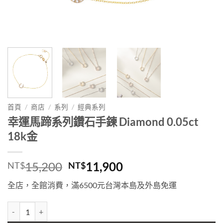
首頁
/
商店
/
系列
/
經典系列
幸運馬蹄系列鑽石手鍊 Diamond 0.05ct
18k金
原
目
15,200
11,900
NT$
NT$
始
前
全店，全館消費，滿
6500
元台灣本島及外島免運
價
價
格：
格：
幸運馬蹄系列鑽石手鍊 Diamond 0.05ct 18k金 數量
NT$15,200。
NT$11,900。