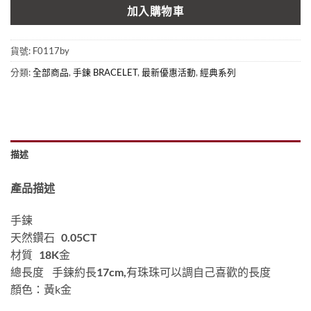
加入購物車
貨號:
F0117by
分類:
全部商品
,
手鍊 BRACELET
,
最新優惠活動
,
經典系列
描述
產品描述
手鍊
天然鑽石
0.05CT
材質
18K
金
總長度
手鍊約長
17cm,
有珠珠可以調自己喜歡的長度
顏色：黃k金