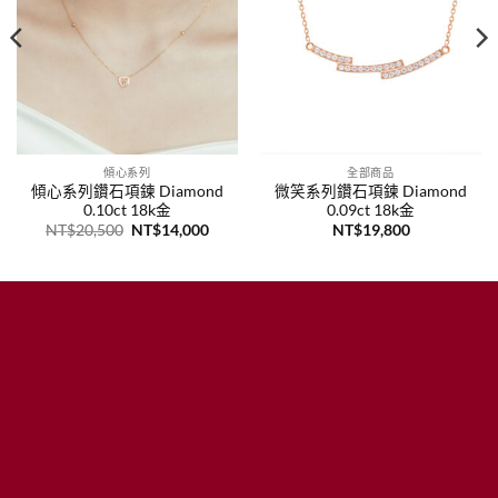
傾心系列
全部商品
傾心系列鑽石項鍊 Diamond
微笑系列鑽石項鍊 Diamond
0.10ct 18k金
0.09ct 18k金
原
目
NT$
20,500
NT$
14,000
NT$
19,800
始
前
價
價
格：
格：
NT$20,500。
NT$14,000。