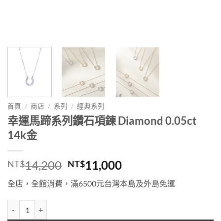
首頁
/
商店
/
系列
/
經典系列
幸運馬蹄系列鑽石項鍊 Diamond 0.05ct
14k金
原
目
14,200
11,000
NT$
NT$
始
前
全店，全館消費，滿6500元台灣本島及外島免運
價
價
格：
格：
幸運馬蹄系列鑽石項鍊 Diamond 0.05ct 14k金 數量
NT$14,200。
NT$11,000。