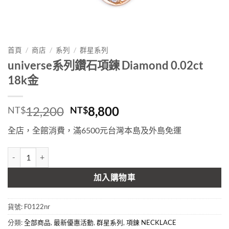
首頁
/
商店
/
系列
/
群星系列
universe系列鑽石項鍊 Diamond 0.02ct
18k金
原
目
12,200
8,800
NT$
NT$
始
前
全店，全館消費，滿6500元台灣本島及外島免運
價
價
格：
格：
universe系列鑽石項鍊 Diamond 0.02ct 18k金 數量
NT$12,200。
NT$8,800。
加入購物車
貨號:
F0122nr
分類:
全部商品
,
最新優惠活動
,
群星系列
,
項鍊 NECKLACE