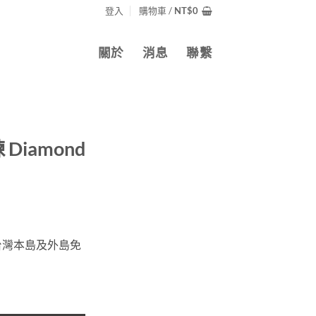
登入
購物車 /
NT$
0
關於
消息
聯繫
iamond
台灣本島及外島免
t 18k金 數量