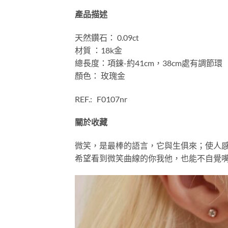
產品描述
天然鑽石： 0.09ct
材質 ：18k金
總長度：項鍊-約41cm，38cm處有調節環
顏色： 玫瑰金
REF.: F0107nr
關於收藏
微笑，是最棒的語言，它與生俱來；使人
希望看到微笑曲線的你我他，也能不自覺