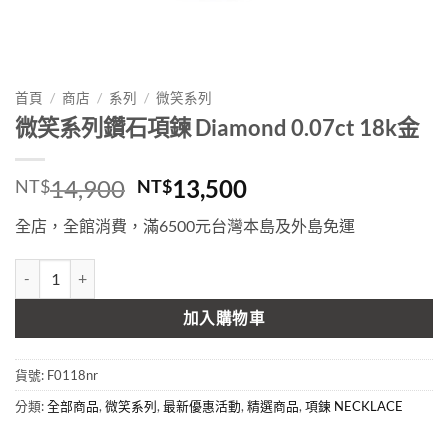
首頁
/
商店
/
系列
/
微笑系列
微笑系列鑽石項鍊 Diamond 0.07ct 18k金
原
目
14,900
13,500
NT$
NT$
始
前
全店，全館消費，滿6500元台灣本島及外島免運
價
價
格：
格：
微笑系列鑽石項鍊 Diamond 0.07ct 18k金 數量
NT$14,900。
NT$13,500。
加入購物車
貨號:
F0118nr
分類:
全部商品
,
微笑系列
,
最新優惠活動
,
精選商品
,
項鍊 NECKLACE