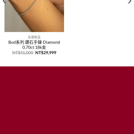
範
圍：
NT$1
到
NT$2
全部商品
Bud系列 鑽石手鍊 Diamond
0.70ct 18k金
原
目
NT$
55,000
NT$
29,999
始
前
價
價
格：
格：
10,800
NT$55,000。
NT$29,999。
21,000