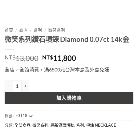
首頁
/
商店
/
系列
/
微笑系列
微笑系列鑽石項鍊 Diamond 0.07ct 14k金
原
目
13,000
11,800
NT$
NT$
始
前
全店，全館消費，滿6500元台灣本島及外島免運
價
價
格：
格：
微笑系列鑽石項鍊 Diamond 0.07ct 14k金 數量
NT$13,000。
NT$11,800。
加入購物車
貨號:
F0118nw
分類:
全部商品
,
微笑系列
,
最新優惠活動
,
系列
,
項鍊 NECKLACE