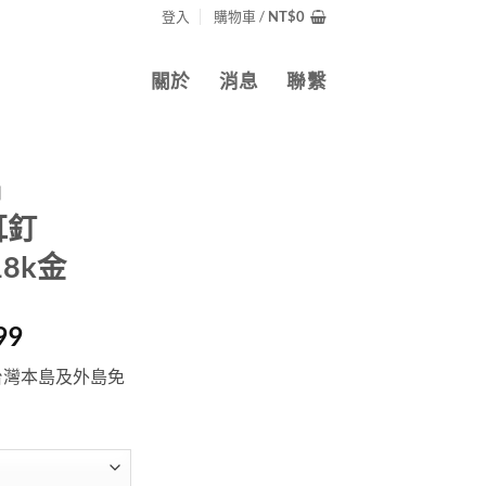
登入
購物車 /
NT$
0
關於
消息
聯繫
列
耳釘
 18k金
價
99
格
台灣本島及外島免
範
圍：
NT$7,900
到