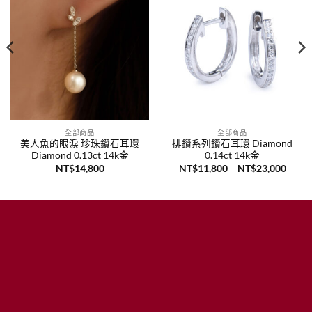
全部商品
全部商品
美人魚的眼淚 珍珠鑽石耳環
排鑽系列鑽石耳環 Diamond
Diamond 0.13ct 14k金
0.14ct 14k金
價
NT$
14,800
NT$
11,800
–
NT$
23,000
格
範
圍：
13,800
NT$1
到
15,200
NT$2