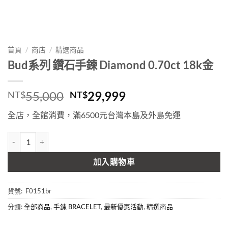
首頁
/
商店
/
精選商品
Bud系列 鑽石手鍊 Diamond 0.70ct 18k金
原
目
55,000
29,999
NT$
NT$
始
前
全店，全館消費，滿6500元台灣本島及外島免運
價
價
格：
格：
Bud系列 鑽石手鍊 Diamond 0.70ct 18k金 數量
NT$55,000。
NT$29,999。
加入購物車
貨號:
F0151br
分類:
全部商品
,
手鍊 BRACELET
,
最新優惠活動
,
精選商品