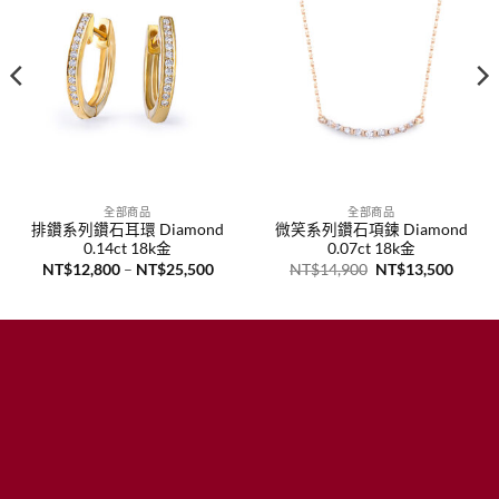
全部商品
全部商品
排鑽系列鑽石耳環 Diamond
微笑系列鑽石項鍊 Diamond
0.14ct 18k金
0.07ct 18k金
價
原
目
NT$
12,800
–
NT$
25,500
NT$
14,900
NT$
13,500
格
始
前
範
價
價
圍：
格：
格：
NT$12,800
NT$14,900。
NT$1
到
NT$25,500