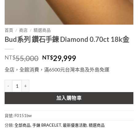
首頁
/
商店
/
精選商品
Bud系列 鑽石手鍊 Diamond 0.70ct 18k金
原
目
55,000
29,999
NT$
NT$
始
前
全店，全館消費，滿6500元台灣本島及外島免運
價
價
格：
格：
Bud系列 鑽石手鍊 Diamond 0.70ct 18k金 數量
NT$55,000。
NT$29,999。
加入購物車
貨號:
F0151bw
分類:
全部商品
,
手鍊 BRACELET
,
最新優惠活動
,
精選商品