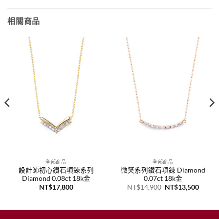
相關商品
全部商品
全部商品
設計師初心鑽石項鍊系列
微笑系列鑽石項鍊 Diamond
Diamond 0.08ct 18k金
0.07ct 18k金
原
目
NT$
17,800
NT$
14,900
NT$
13,500
始
前
價
價
格：
格：
NT$14,900。
NT$1