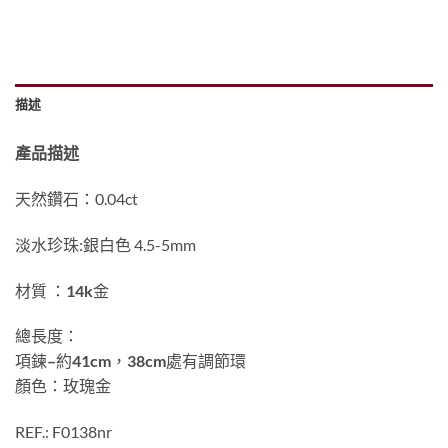
描述
產品描述
天然鑽石：0.04ct
淡水珍珠:銀白色 4.5-5mm
材質 ：
14k
金
總長度：
項鍊
–
約
41cm
，
38cm
處有調節環
顏色：玫瑰金
REF.: F0138nr