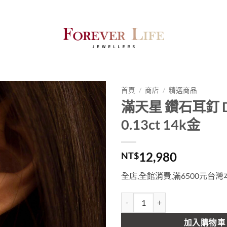
首頁
/
商店
/
精選商品
滿天星 鑽石耳釘 D
0.13ct 14k金
12,980
NT$
全店,全館消費,滿6500元台
滿天星 鑽石耳釘 Diamond 0.13ct
加入購物車