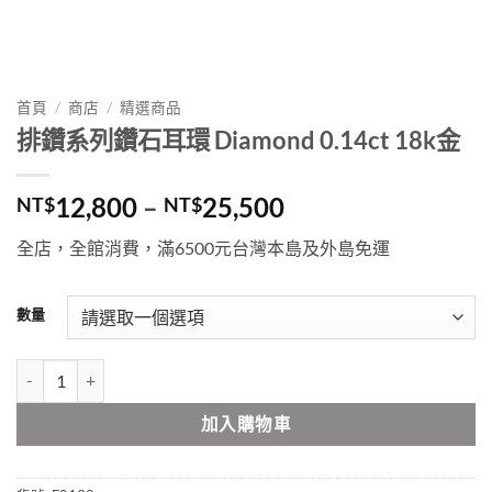
首頁
/
商店
/
精選商品
排鑽系列鑽石耳環 Diamond 0.14ct 18k金
價
12,800
–
25,500
NT$
NT$
格
全店，全館消費，滿
6500
元台灣本島及外島免運
範
圍：
NT$12,800
數量
到
NT$25,500
排鑽系列鑽石耳環 Diamond 0.14ct 18k金 數量
加入購物車