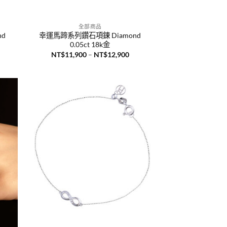
+
全部商品
nd
幸運馬蹄系列鑽石項鍊 Diamond
0.05ct 18k金
價
NT$
11,900
–
NT$
12,900
格
範
：
圍：
T$11,000。
NT$11,900
到
NT$12,900
+