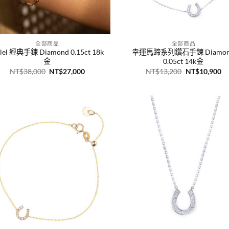
+
全部商品
全部商品
llel 經典手鍊 Diamond 0.15ct 18k
幸運馬蹄系列鑽石手鍊 Diamo
金
0.05ct 14k金
原
目
原
目
NT$
38,000
NT$
27,000
NT$
13,200
NT$
10,900
始
前
始
前
價
價
價
價
格：
格：
格：
格
NT$38,000。
NT$27,000。
NT$13,200。
N