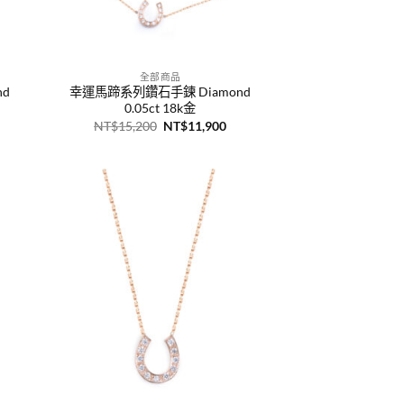
+
全部商品
nd
幸運馬蹄系列鑽石手鍊 Diamond
0.05ct 18k金
原
目
NT$
15,200
NT$
11,900
始
前
價
價
：
格：
格：
T$10,900。
NT$15,200。
NT$11,900。