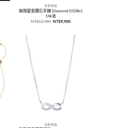
全部商品
無限愛意鑽石手鍊 Diamond 0.038ct
14k金
原
目
NT$
12,980
NT$
9,900
始
前
價
價
格：
格：
NT$12,980。
NT$9,900。
+
全部商品