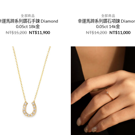
+
全部商品
全部商品
幸運馬蹄系列鑽石手鍊 Diamond
幸運馬蹄系列鑽石項鍊 Diamo
0.05ct 18k金
0.05ct 14k金
原
目
原
目
NT$
15,200
NT$
11,900
NT$
14,200
NT$
11,000
始
前
始
前
價
價
價
價
格：
格：
格：
格
NT$15,200。
NT$11,900。
NT$14,200。
N
+