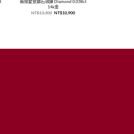
d
無限愛意鑽石項鍊 Diamond 0.038ct
14k金
原
目
NT$
13,300
NT$
10,900
始
前
價
價
：
格：
格：
T$10,900。
NT$13,300。
NT$10,900。